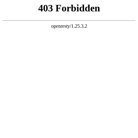
K8天生赢家一触发
专业高频电路板、高速电路板、IC载板、多层电路板生产厂家
0755-23200081
sales@ipcb.cn
在线咨询
爱彼首页
关于爱彼
工厂简介
组织结构
企业文化
人力资源
联系我们
产品中心
高频电路板
高速电路板
双面线路板
多层线路板